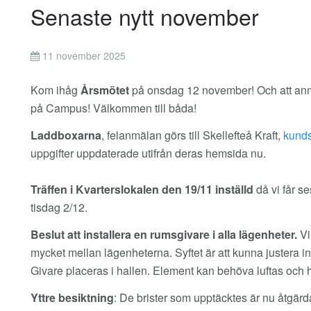
Senaste nytt november
11 november 2025
Kom ihåg
Årsmötet
på onsdag 12 november! Och att anmä
på Campus! Välkommen till båda!
Laddboxarna
, felanmälan görs till Skellefteå Kraft,
uppgifter uppdaterade utifrån deras hemsida nu.
Träffen i Kvarterslokalen den 19/11 inställd
då vi får s
tisdag 2/12.
Beslut att installera en rumsgivare i alla lägenheter.
Vi
mycket mellan lägenheterna. Syftet är att kunna justera in
Givare placeras i hallen. Element kan behöva luftas och ha
Yttre besiktning
: De brister som upptäcktes är nu åtgär