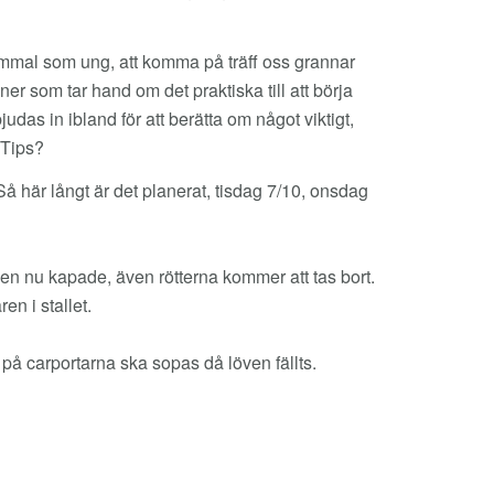
mmal som ung, att komma på träff oss grannar
er som tar hand om det praktiska till att börja
udas in ibland för att berätta om något viktigt,
! Tips?
å här långt är det planerat, tisdag 7/10, onsdag
en nu kapade, även rötterna kommer att tas bort.
en i stallet.
å carportarna ska sopas då löven fällts.