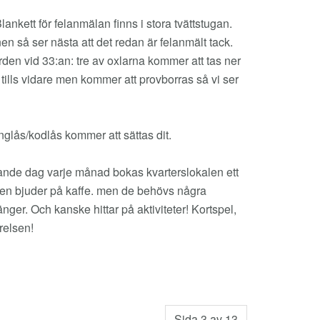
tt för felanmälan finns i stora tvättstugan.
en så ser nästa att det redan är felanmält tack.
den vid 33:an: tre av oxlarna kommer att tas ner
 tills vidare men kommer att provborras så vi ser
glås/kodlås kommer att sättas dit.
 dag varje månad bokas kvarterslokalen ett
gen bjuder på kaffe. men de behövs några
änger. Och kanske hittar på aktiviteter! Kortspel,
yrelsen!
Sida 3 av 13