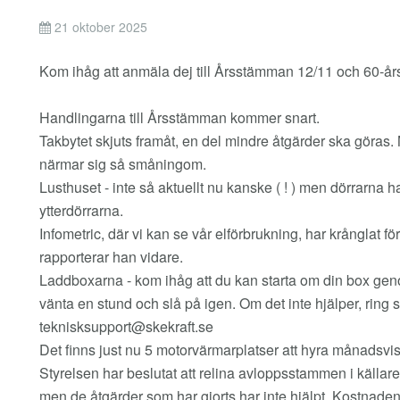
21 oktober 2025
Kom ihåg att anmäla dej till Årsstämman 12/11 och 60-år
Handlingarna till Årsstämman kommer snart.
Takbytet skjuts framåt, en del mindre åtgärder ska göras. 
närmar sig så småningom.
Lusthuset - inte så aktuellt nu kanske ( ! ) men dörrarn
ytterdörrarna.
Infometric, där vi kan se vår elförbrukning, har krånglat 
rapporterar han vidare.
Laddboxarna - kom ihåg att du kan starta om din box geno
vänta en stund och slå på igen. Om det inte hjälper, ring
teknisksupport@skekraft.se
Det finns just nu 5 motorvärmarplatser att hyra månadsvi
Styrelsen har beslutat att relina avloppsstammen i källaren
men de åtgärder som har gjorts har inte hjälpt. Kostnaden 