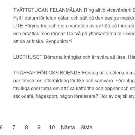
TVÄTTSTUGAN FELANMÄLAN Ring alltid vicevärden! Blanke
Fyll i datum för felanmälan och sätt på den trasiga maskin
UTE Föryngring och mera variation av av träd på innergår
och ersättas med rönnar. De två på ytterkanterna blir kvar
att de är friska. Synpunkter?
LUSTHUSET Dörrarna krånglar och är svåra att låsa. Hän
TRÄFFAR FÖR OSS BOENDE Förslag att en återkommande
par timmar en eftermiddag för fika och samvaro. Förenin
frivilliga som turas om att fixa kaffe/the och öppnar och st
stick-café, frågesport, någon föreläsare? Hör av dej till st
6
7
8
9
10
Nästa
Sista