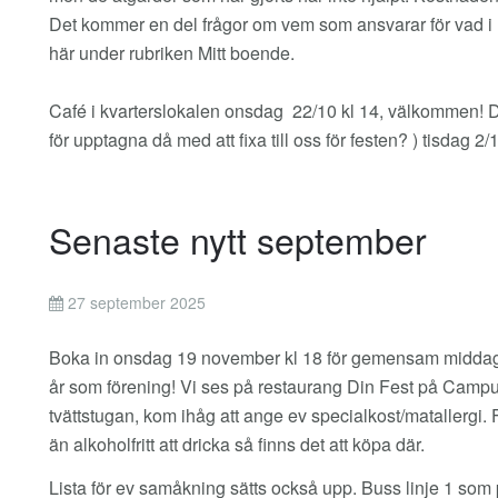
Det kommer en del frågor om vem som ansvarar för vad i 
här under rubriken Mitt boende.
Café i kvarterslokalen onsdag 22/10 kl 14, välkommen! Dä
för upptagna då med att fixa till oss för festen? ) tisdag
Senaste nytt september
27 september 2025
Boka in onsdag 19 november kl 18 för gemensam middag f
år som förening! Vi ses på restaurang Din Fest på Campus
tvättstugan, kom ihåg att ange ev specialkost/matallergi.
än alkoholfritt att dricka så finns det att köpa där.
Lista för ev samåkning sätts också upp. Buss linje 1 som