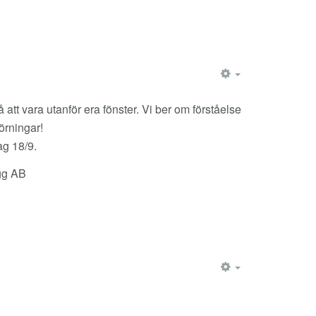
EMPTY
 att vara utanför era fönster. Vi ber om förståelse
törningar!
dag 18/9.
ygg AB
EMPTY