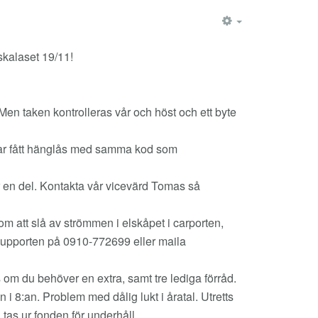
EMPTY
skalaset 19/11!
Men taken kontrolleras vår och höst och ett byte
a har fått hänglås med samma kod som
för en del. Kontakta vår vicevärd Tomas så
m att slå av strömmen i elskåpet i carporten,
 supporten på 0910-772699 eller maila
s om du behöver en extra, samt tre lediga förråd.
 i 8:an. Problem med dålig lukt i åratal. Utretts
tas ur fonden för underhåll.