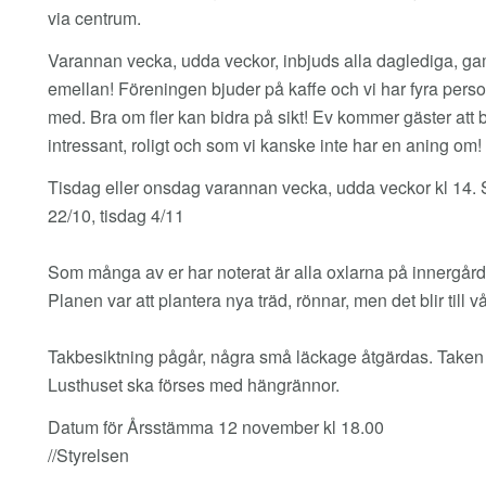
via centrum.
Varannan vecka, udda veckor, inbjuds alla daglediga, ga
emellan! Föreningen bjuder på kaffe och vi har fyra person
med. Bra om fler kan bidra på sikt! Ev kommer gäster att bj
intressant, roligt och som vi kanske inte har en aning om
Tisdag eller onsdag varannan vecka, udda veckor kl 14. S
22/10, tisdag 4/11
Som många av er har noterat är alla oxlarna på innergård
Planen var att plantera nya träd, rönnar, men det blir till vår
Takbesiktning pågår, några små läckage åtgärdas. Taken p
Lusthuset ska förses med hängrännor.
Datum för Årsstämma 12 november kl 18.00
//Styrelsen