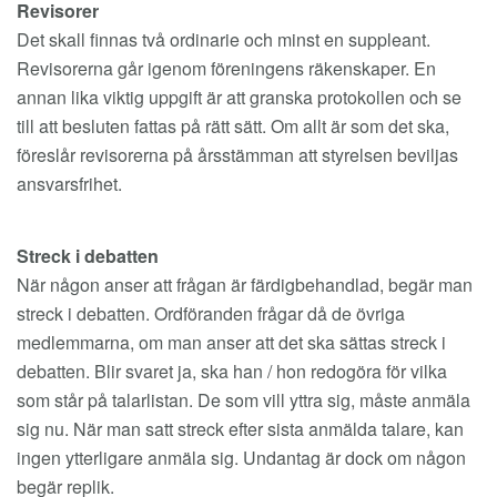
Revisorer
Det skall finnas två ordinarie och minst en suppleant.
Revisorerna går igenom föreningens räkenskaper. En
annan lika viktig uppgift är att granska protokollen och se
till att besluten fattas på rätt sätt. Om allt är som det ska,
föreslår revisorerna på årsstämman att styrelsen beviljas
ansvarsfrihet.
Streck i debatten
När någon anser att frågan är färdigbehandlad, begär man
streck i debatten. Ordföranden frågar då de övriga
medlemmarna, om man anser att det ska sättas streck i
debatten. Blir svaret ja, ska han / hon redogöra för vilka
som står på talarlistan. De som vill yttra sig, måste anmäla
sig nu. När man satt streck efter sista anmälda talare, kan
ingen ytterligare anmäla sig. Undantag är dock om någon
begär replik.